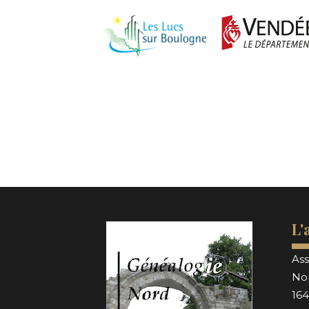
L'
Ass
No
164