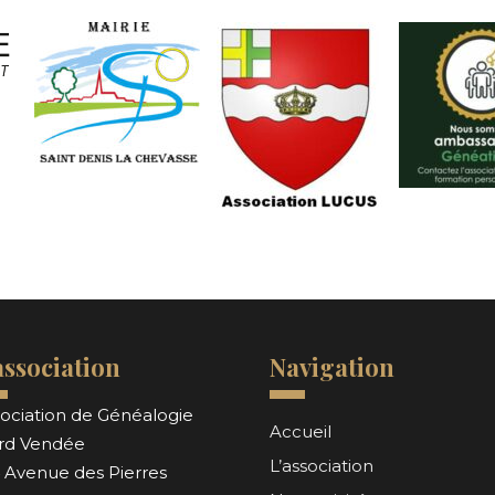
association
Navigation
ociation de Généalogie
Accueil
rd Vendée
L’association
 Avenue des Pierres