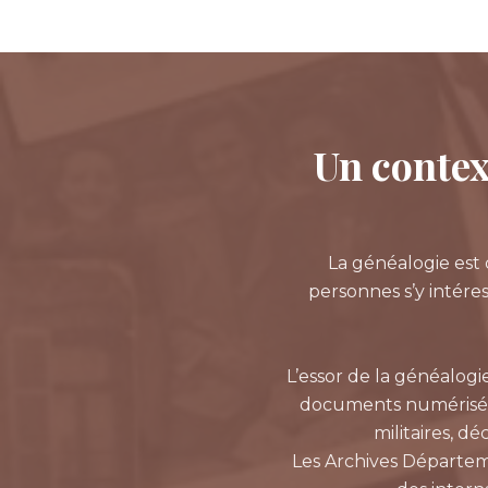
Un context
La généalogie est 
personnes s’y intéres
L’essor de la généalogi
documents numérisés : 
militaires, d
Les Archives Départem