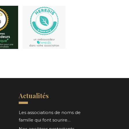
Actualités
Les associations de noms de
famille qui font sourire…
Nos ancêtres protestants