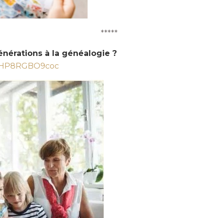
*****
nérations à la généalogie ?
v=HP8RGBO9coc