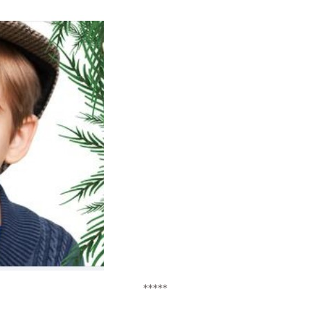
*****