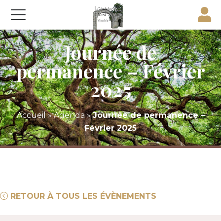
Journée de
permanence – Février
2025
Accueil
»
Agenda
»
Journée de permanence –
Février 2025
RETOUR À TOUS LES ÉVÈNEMENTS