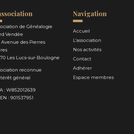
association
Navigation
ociation de Généalogie
Accueil
rd Vendée
L’association
 Avenue des Pierres
Nos activités
res
170 Les Lucs-sur-Boulogne
Contact
Adhérer
ociation reconnue
Espace membres
ntérêt général
A : W852012639
EN : 901537951