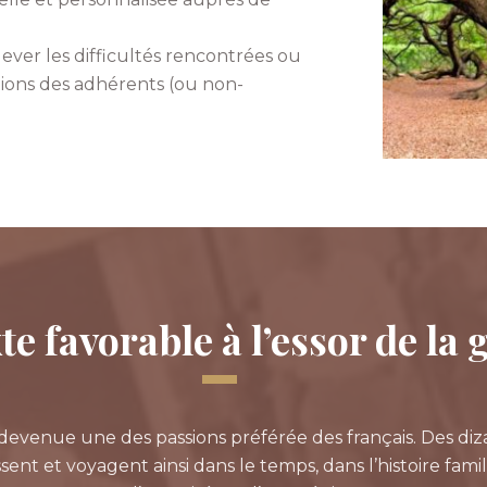
r lever les difficultés rencontrées ou
sations des adhérents (ou non-
e favorable à l’essor de la
devenue une des passions préférée des français. Des diza
sent et voyagent ainsi dans le temps, dans l’histoire famili