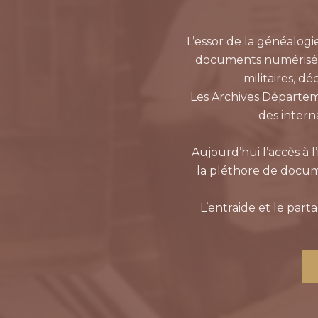
L’essor de la généalogi
documents numérisés : 
militaires, d
Les Archives Départem
des inter
Aujourd’hui l’accès à 
la pléthore de docum
L’entraide et le part