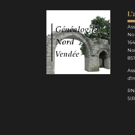
L'
Ass
No
164
Noi
85
Ass
d'i
RN
SIR