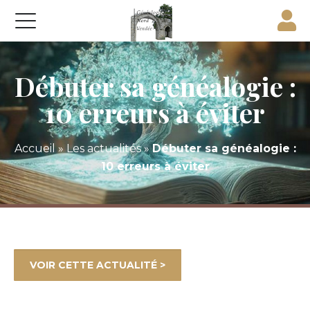
Débuter sa généalogie :
10 erreurs à éviter
Accueil
»
Les actualités
»
Débuter sa généalogie :
10 erreurs à éviter
VOIR CETTE ACTUALITÉ >