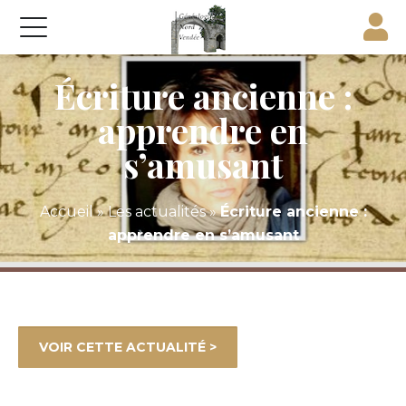
Écriture ancienne :
apprendre en
s’amusant
Accueil
»
Les actualités
»
Écriture ancienne :
apprendre en s’amusant
VOIR CETTE ACTUALITÉ >