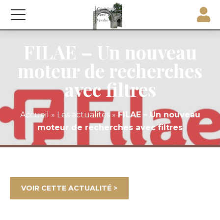
FILAE – Un nouveau
moteur de recherches
avec filtres
Accueil
»
Les actualités
»
FILAE – Un nouveau
moteur de recherches avec filtres
VOIR CETTE ACTUALITÉ >