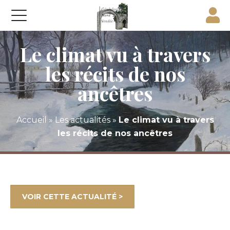
Le climat vu à travers
les récits de nos
ancêtres
Accueil
»
Les actualités
»
Le climat vu à travers
les récits de nos ancêtres
VOIR CETTE ACTUALITÉ >