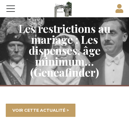
Les restrictions au
mariage : Les
dispenses, âge
minimum…
(Geneafinder)
Accueil
»
Les actualités
»
Les restrictions au
mariage : Les dispenses, âge minimum…
(Geneafinder)
VOIR CETTE ACTUALITÉ >