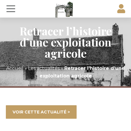
Retracer l’histoire
d’une exploitation
agricole
Accueil
»
Les actualités
»
Retracer l’histoire d’une
exploitation agricole
VOIR CETTE ACTUALITÉ >