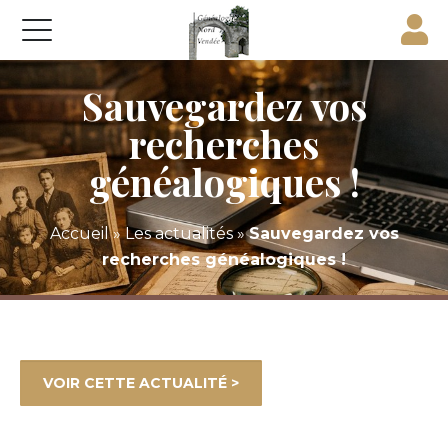
Sauvegardez vos
recherches
généalogiques !
Accueil
»
Les actualités
»
Sauvegardez vos
recherches généalogiques !
VOIR CETTE ACTUALITÉ >