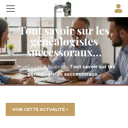
Tout savoir sur les
généalogistes
successoraux…
Accueil
»
Les actualités
»
Tout savoir sur les
généalogistes successoraux…
VOIR CETTE ACTUALITÉ >