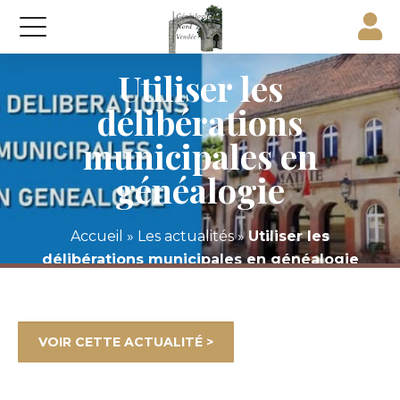
Utiliser les
délibérations
municipales en
généalogie
Accueil
»
Les actualités
»
Utiliser les
délibérations municipales en généalogie
VOIR CETTE ACTUALITÉ >