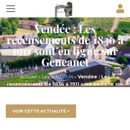
Vendée : Les
recensements de 1836 à
1911 sont en ligne sur
Geneanet
Accueil
»
Les actualités
»
Vendée : Les
recensements de 1836 à 1911 sont en ligne sur
Geneanet
VOIR CETTE ACTUALITÉ >