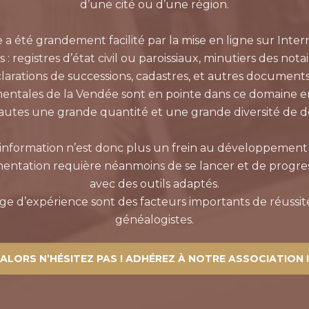
d’une cité ou d’une région.
e a été grandement facilité par la mise en ligne sur Int
registres d’état civil ou paroissiaux, minutiers des not
éclarations de successions, cadastres, et autres document
entales de la Vendée sont en pointe dans ce domaine en
nautes une grande quantité et une grande diversité de 
l’information n’est donc plus un frein au développement
entation requière néanmoins de se lancer et de progr
avec des outils adaptés.
age d’expérience sont des facteurs importants de réussit
généalogistes.
ALORS N’HÉSITEZ PAS ! ADHÉREZ À NOTRE ASSOCIATION !