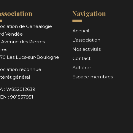
association
Navigation
ociation de Généalogie
Accueil
rd Vendée
L’association
 Avenue des Pierres
Nos activités
res
170 Les Lucs-sur-Boulogne
Contact
Adhérer
ociation reconnue
Espace membres
ntérêt général
A : W852012639
EN : 901537951