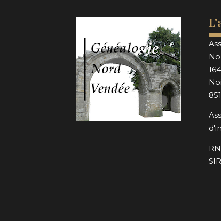
L'
Ass
No
164
Noi
85
Ass
d'i
RN
SIR