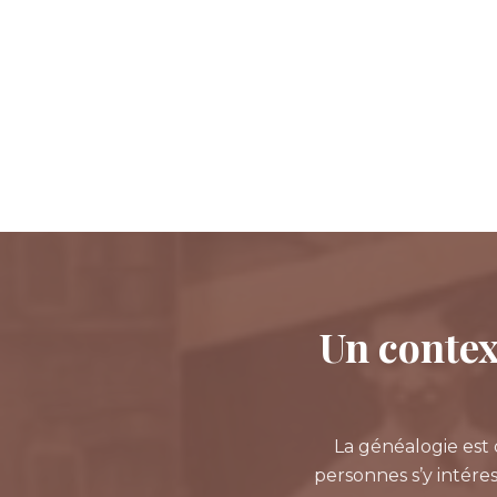
Un context
La généalogie est 
personnes s’y intéres